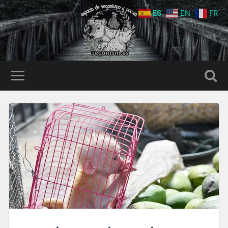
ES
EN
FR