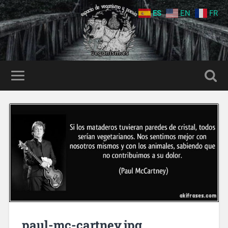
ES
EN
FR
paul-mc-cartney.jpg