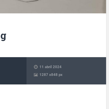
pg
11 abril 2024
1287
x
848 px