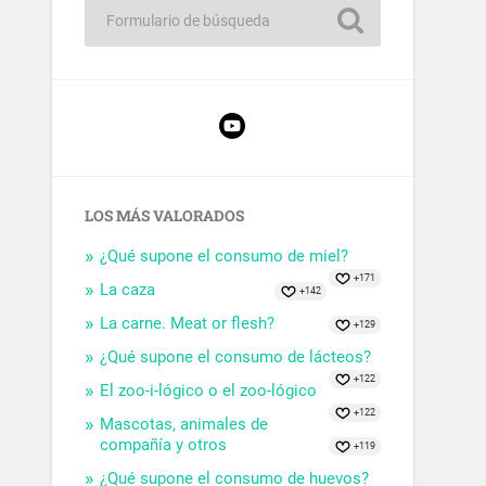
LOS MÁS VALORADOS
¿Qué supone el consumo de miel?
+171
La caza
+142
La carne. Meat or flesh?
+129
¿Qué supone el consumo de lácteos?
+122
El zoo-i-lógico o el zoo-lógico
+122
Mascotas, animales de
compañía y otros
+119
¿Qué supone el consumo de huevos?