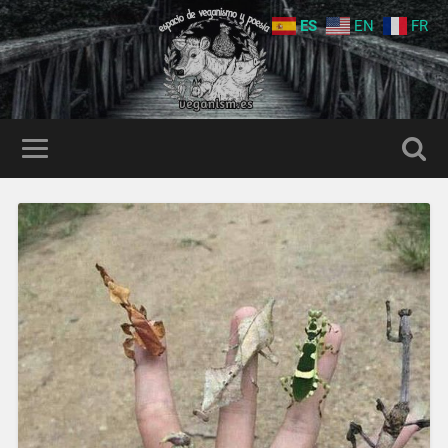
ES
EN
FR