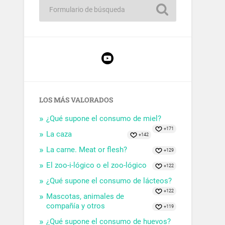
LOS MÁS VALORADOS
¿Qué supone el consumo de miel?
+171
La caza
+142
La carne. Meat or flesh?
+129
El zoo-i-lógico o el zoo-lógico
+122
¿Qué supone el consumo de lácteos?
+122
Mascotas, animales de
compañía y otros
+119
¿Qué supone el consumo de huevos?