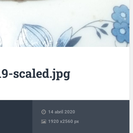
9-scaled.jpg
14 abril 2020
1920
x
2560 px