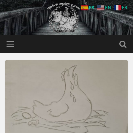
ES
EN
FR