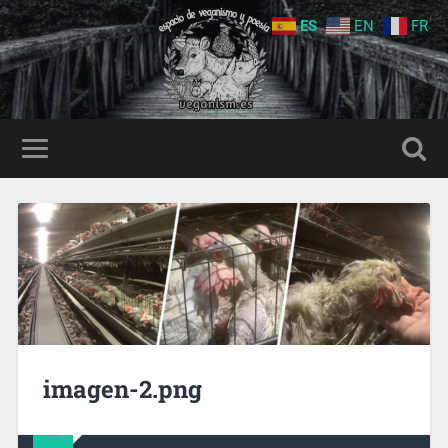
ES
EN
FR
imagen-2.png