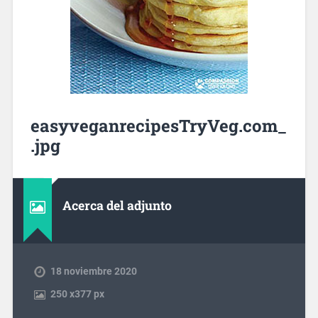
easyveganrecipesTryVeg.com_
.jpg
Acerca del adjunto
18 noviembre 2020
250
x
377 px