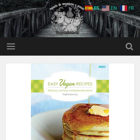
ES
EN
FR