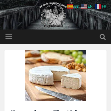
ES
EN
FR