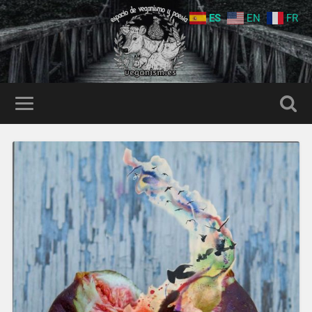
ES
EN
FR