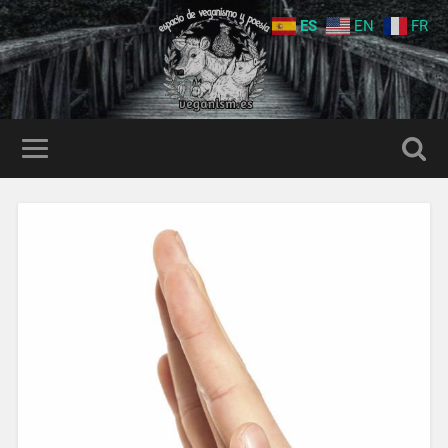
ES
EN
FR