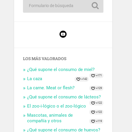
LOS MÁS VALORADOS
¿Qué supone el consumo de miel?
+171
La caza
+142
La carne. Meat or flesh?
+129
¿Qué supone el consumo de lácteos?
+122
El zoo-i-lógico o el zoo-lógico
+122
Mascotas, animales de
compañía y otros
+119
¿Qué supone el consumo de huevos?