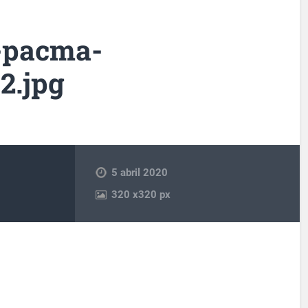
-pacma-
2.jpg
5 abril 2020
320
x
320 px