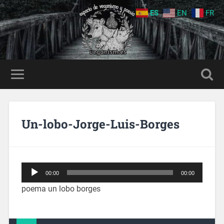
ES
EN
FR
Un-lobo-Jorge-Luis-Borges
Reproductor
00:00
00:00
de
audio
poema un lobo borges