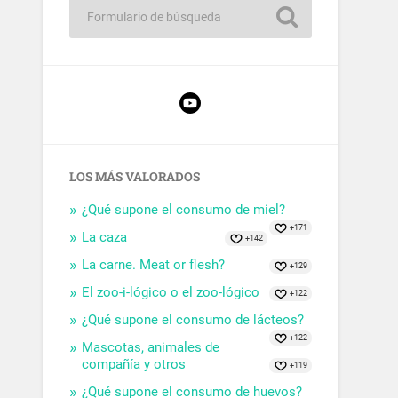
LOS MÁS VALORADOS
¿Qué supone el consumo de miel?
+171
La caza
+142
La carne. Meat or flesh?
+129
El zoo-i-lógico o el zoo-lógico
+122
¿Qué supone el consumo de lácteos?
+122
Mascotas, animales de
compañía y otros
+119
¿Qué supone el consumo de huevos?