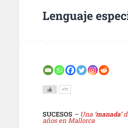
Lenguaje espec
+71
SUCESOS
–
Una
‘manada’
de
años en Mallorca