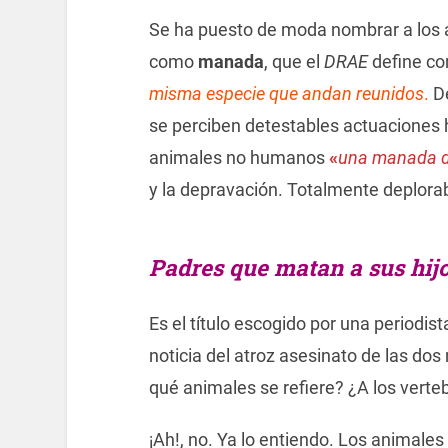
Se ha puesto de moda nombrar a los a
como
manada
, que el
DRAE
define c
misma especie que andan reunidos
.
De
se perciben detestables actuaciones 
animales no humanos
«
una manada de
y la depravación. Totalmente deplorab
Padres que matan a sus hijo
Es el título escogido por una periodis
noticia del atroz asesinato de las do
qué animales se refiere? ¿A los vert
¡Ah!, no. Ya lo entiendo. Los animale