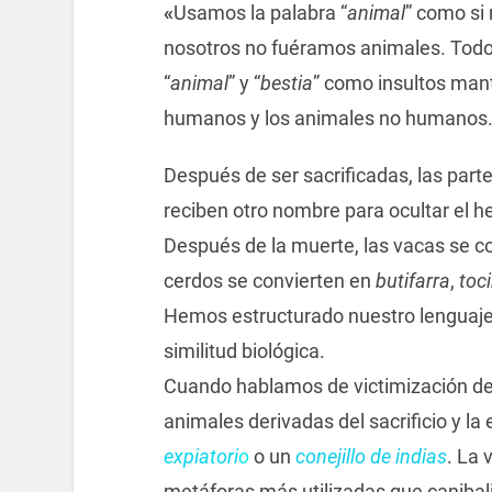
«
Usamos la palabra “
animal
” como si 
nosotros no fuéramos animales. Todo l
“
animal
” y “
bestia
” como insultos mant
humanos y los animales no humanos
Después de ser sacrificadas, las par
reciben otro nombre para ocultar el 
Después de la muerte, las vacas se c
cerdos se convierten en
butifarra
,
toc
Hemos estructurado nuestro lenguaje 
similitud biológica.
Cuando hablamos de victimización de
animales derivadas del sacrificio y l
expiatori
o
o un
conejillo de indias
. La 
metáforas más utilizadas que canibali