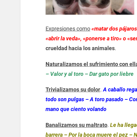
Expresiones como
«matar dos pájaros 
«abrir la veda»,
«
ponerse a tiro»
o
«s
e
crueldad hacia los animales
.
Naturalizamos el sufrimiento con ell
– Valor y al toro – Dar gato por liebre
Trivializamos su dolor
.
A caballo rega
todo son pulgas – A toro pasado – Co
mano que ciento volando
Banalizamos su maltrato
.
Le ha llega
barrera – Por la boca muere el pez – N