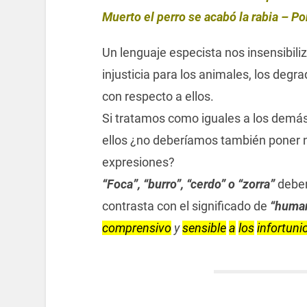
Muerto el perro se acabó la rabia – Po
Un lenguaje especista nos insensibili
injusticia para los animales, los deg
con respecto a ellos.
Si tratamos como iguales a los demás
ellos ¿no deberíamos también poner n
expresiones?
“Foca”, “burro”, “cerdo” o “zorra”
deber
contrasta con el significado de
“huma
comprensivo
y
sensible
a
los
infortuni