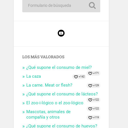
LOS MÁS VALORADOS
¿Qué supone el consumo de miel?
+171
La caza
+142
La carne. Meat or flesh?
+129
¿Qué supone el consumo de lácteos?
+122
El zoo-i-lógico o el zoo-lógico
+122
Mascotas, animales de
compañía y otros
+119
¿Qué supone el consumo de huevos?