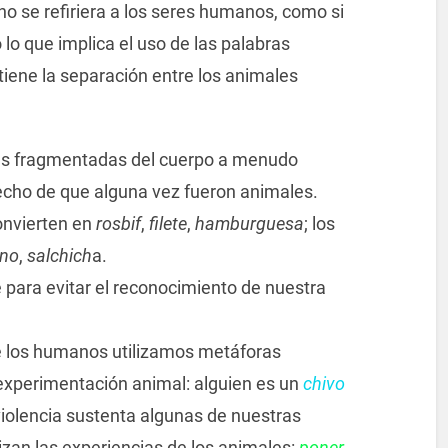
no se refiriera a los seres humanos, como si
o que implica el uso de las palabras
iene la separación entre los animales
.
tes fragmentadas del cuerpo a menudo
hecho de que alguna vez fueron animales.
onvierten en
rosbif
,
filete
,
hamburguesa
; los
ino
,
salchich
a.
para evitar el reconocimiento de nuestra
 los humanos utilizamos metáforas
a experimentación animal: alguien es un
chivo
violencia sustenta algunas de nuestras
zan las experiencias de los animales:
poner