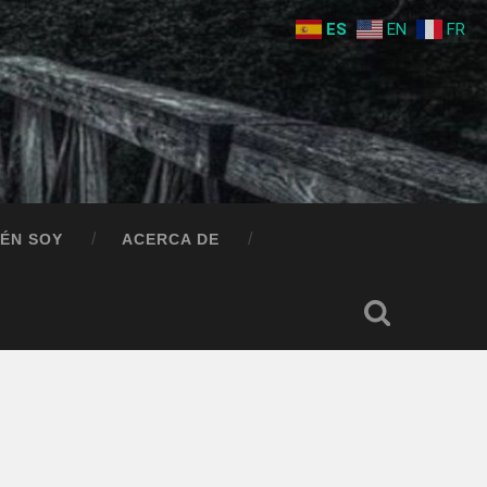
ES
EN
FR
IÉN SOY
ACERCA DE