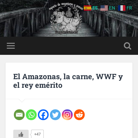
ES
EN
FR
El Amazonas, la carne, WWF y
el rey emérito
+47